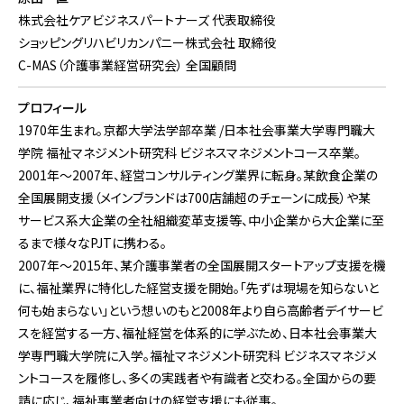
株式会社ケアビジネスパートナーズ 代表取締役
ショッピングリハビリカンパニー株式会社 取締役
C-MAS（介護事業経営研究会） 全国顧問
プロフィール
1970年生まれ。京都大学法学部卒業 /日本社会事業大学専門職大
学院 福祉マネジメント研究科 ビジネスマネジメントコース卒業。
2001年～2007年、経営コンサルティング業界に転身。某飲食企業の
全国展開支援（メインブランドは700店舗超のチェーンに成長）や某
サービス系大企業の全社組織変革支援等、中小企業から大企業に至
るまで様々なPJTに携わる。
2007年～2015年、某介護事業者の全国展開スタートアップ支援を機
に、福祉業界に特化した経営支援を開始。「先ずは現場を知らないと
何も始まらない」という想いのもと2008年より自ら高齢者デイサービ
スを経営する一方、福祉経営を体系的に学ぶため、日本社会事業大
学専門職大学院に入学。福祉マネジメント研究科 ビジネスマネジメ
ントコースを履修し、多くの実践者や有識者と交わる。全国からの要
請に応じ、福祉事業者向けの経営支援にも従事。