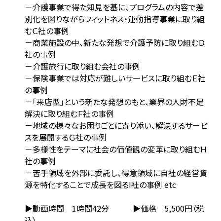
－介護事業で得た知見を基に、プログラムの内容で差
別化を図りながらフィットネス・運動指導事業に取り組
むＣ社の事例
－商業施設の中、新たな発想で介護予防に取り組むＤ
社の事例
－介護旅行に取り組む会社の事例
－保険事業では対応が難しいサービスに取り組むＥ社
の事例
－「来店型」という新たな発想のもと、業界の人財不足
解決に取り組むＦ社の事例
－地域の様々なお困りごとに寄り添い、解決するサービ
スを展開するＧ社の事例
－多様性をテーマに社会の価値観の変革に取り組むＨ
社の事例
－苦手領域を外部に委託し、得意領域に自社の経営資
源を特化することで成長を図るI社の事例 etc
▶動画時間 1時間42分 ▶価格 5,500円（税
込）