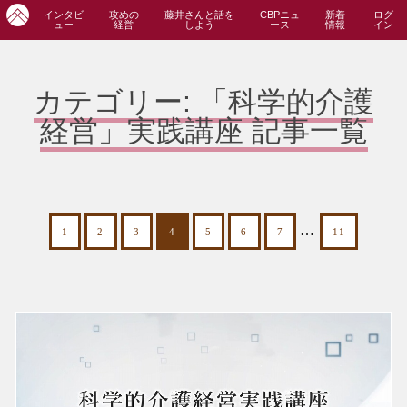
インタビ
攻めの
藤井さんと話を
CBPニュ
新着
ログ
ュー
経営
しよう
ース
情報
イン
カテゴリー:
「科学的介護
経営」実践講座
記事一覧
…
1
2
3
4
5
6
7
11