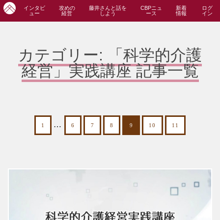
インタビ
攻めの
藤井さんと話を
CBPニュ
新着
ログ
ュー
経営
しよう
ース
情報
イン
カテゴリー:
「科学的介護
経営」実践講座
記事一覧
…
1
6
7
8
9
10
11