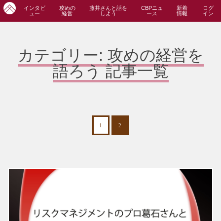
インタビ
攻めの
藤井さんと話を
CBPニュ
新着
ログ
ュー
経営
しよう
ース
情報
イン
カテゴリー:
攻めの経営を
語ろう
記事一覧
1
2