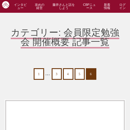
インタビ
攻めの
藤井さんと話を
CBPニュ
新着
ログ
ュー
経営
しよう
ース
情報
イン
カテゴリー:
会員限定勉強
会 開催概要
記事一覧
…
1
3
4
5
6