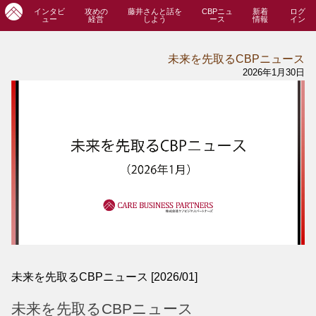
インタビ
攻めの
藤井さんと話を
CBPニュ
新着
ログ
ュー
経営
しよう
ース
情報
イン
未来を先取るCBPニュース
2026年1月30日
未来を先取るCBPニュース [2026/01]
未来を先取るCBPニュース