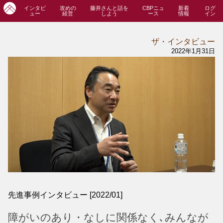
インタビ
攻めの
藤井さんと話を
CBPニュ
新着
ログ
ュー
経営
しよう
ース
情報
イン
ザ・インタビュー
2022年1月31日
先進事例インタビュー [2022/01]
障がいのあり・なしに関係なく､みんなが