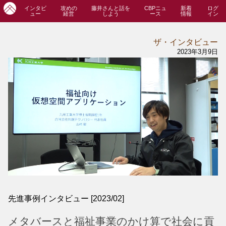
インタビ
攻めの
藤井さんと話を
CBPニュ
新着
ログ
ュー
経営
しよう
ース
情報
イン
ザ・インタビュー
2023年3月9日
先進事例インタビュー [2023/02]
メタバースと福祉事業のかけ算で社会に貢