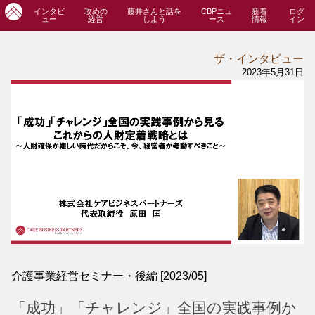
インタビ
攻めの
藤井さんと話を
CBPニュ
新着
ログ
ュー
経営
しよう
ース
情報
イン
ザ・インタビュー
2023年5月31日
介護事業経営セミナー・後編 [2023/05]
「成功」「チャレンジ」全国の実践事例か