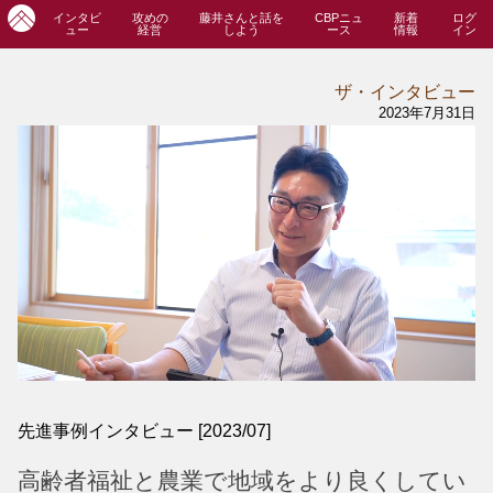
インタビ
攻めの
藤井さんと話を
CBPニュ
新着
ログ
ュー
経営
しよう
ース
情報
イン
ザ・インタビュー
2023年7月31日
先進事例インタビュー [2023/07]
高齢者福祉と農業で地域をより良くしてい