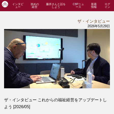
インタビ
攻めの
藤井さんと話を
CBPニュ
新着
ログ
ュー
経営
しよう
ース
情報
イン
ザ・インタビュー
2026年5月29日
ザ・インタビュー これからの福祉経営をアップデートし
よう [2026/05]