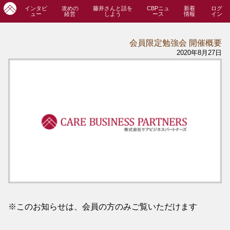
インタビ
攻めの
藤井さんと話を
CBPニュ
新着
ログ
ュー
経営
しよう
ース
情報
イン
会員限定勉強会 開催概要
2020年8月27日
※このお知らせは、会員の方のみご覧いただけます