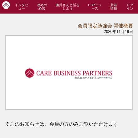
インタビ
攻めの
藤井さんと話を
CBPニュ
新着
ログ
ュー
経営
しよう
ース
情報
イン
会員限定勉強会 開催概要
2020年11月19日
※このお知らせは、会員の方のみご覧いただけます