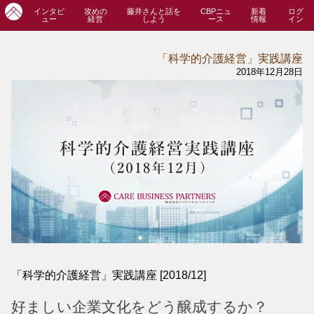
インタビ
攻めの
藤井さんと話を
CBPニュ
新着
ログ
ュー
経営
しよう
ース
情報
イン
「科学的介護経営」実践講座
2018年12月28日
「科学的介護経営」実践講座 [2018/12]
好ましい企業文化をどう醸成するか？