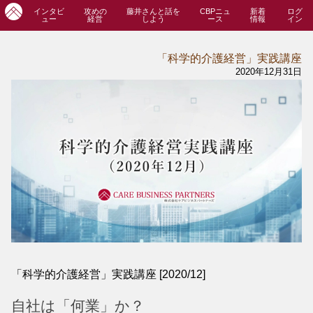
インタビ
攻めの
藤井さんと話を
CBPニュ
新着
ログ
ュー
経営
しよう
ース
情報
イン
「科学的介護経営」実践講座
2020年12月31日
「科学的介護経営」実践講座 [2020/12]
自社は「何業」か？