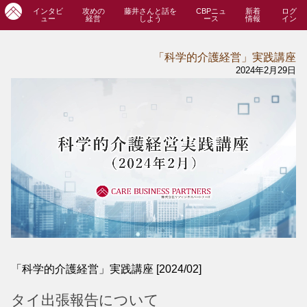
インタビ
攻めの
藤井さんと話を
CBPニュ
新着
ログ
ュー
経営
しよう
ース
情報
イン
「科学的介護経営」実践講座
2024年2月29日
「科学的介護経営」実践講座 [2024/02]
タイ出張報告について