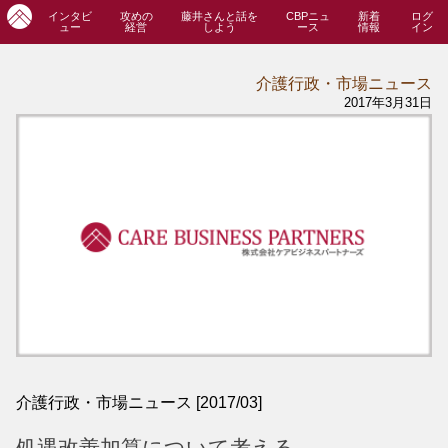
インタビ
攻めの
藤井さんと話を
CBPニュ
新着
ログ
ュー
経営
しよう
ース
情報
イン
介護行政・市場ニュース
2017年3月31日
介護行政・市場ニュース [2017/03]
処遇改善加算について考える