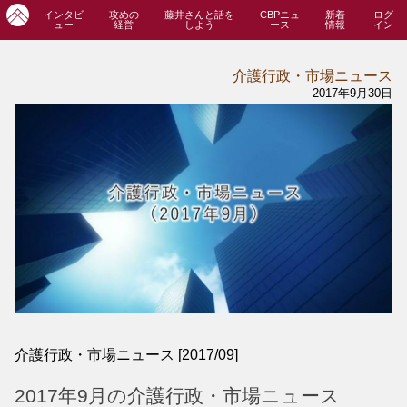
インタビ
攻めの
藤井さんと話を
CBPニュ
新着
ログ
ュー
経営
しよう
ース
情報
イン
介護行政・市場ニュース
2017年9月30日
介護行政・市場ニュース [2017/09]
2017年9月の介護行政・市場ニュース