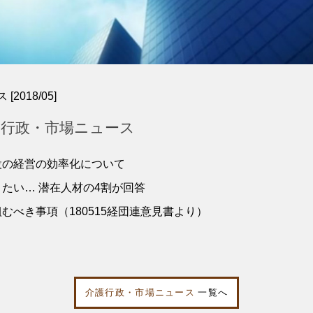
018/05]
介護行政・市場ニュース
設の経営の効率化について
たい… 潜在人材の4割が回答
むべき事項（180515経団連意見書より）
介護行政・市場ニュース
一覧へ