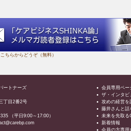
はこちらからどうぞ（無料）
パートナーズ
会員専用ペー
ザ・インタビ
三丁目2番2号
攻めの経営を
藤井さんと話
335 （平日9:00～17:00）
未来を先取る
t@carebp.com
新着情報
会員の方専用